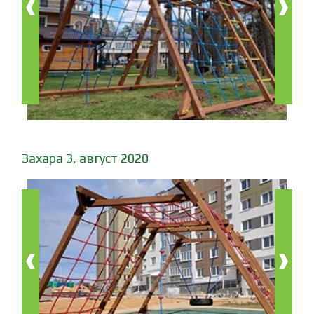
‹
›
Захара 3, август 2020
‹
›