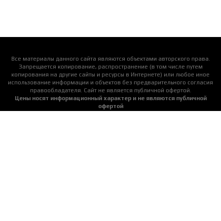
Все материалы данного сайта являются объектами авторского права.
Запрещается копирование, распространение (в том числе путем
копирования на другие сайты и ресурсы в Интернете) или любое иное
использование информации и объектов без предварительного согласия
правообладателя. Cайт не является публичной офертой.
Цены носят информационный характер и не являются публичной
офертой
Актуальную цену уточняйте у менеджеров
Детские площадки
Пластиковые горки
Подвесные качели
Аксессуары для площадок
Оплата и доставка
О нас